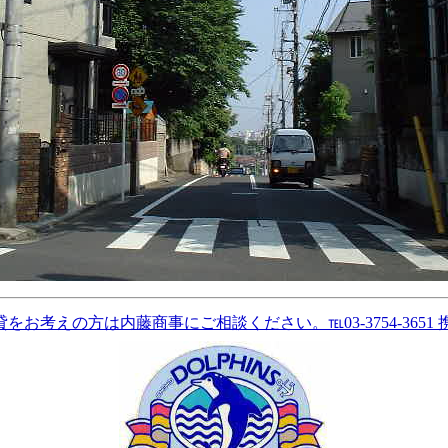
考えの方は内藤商事にご相談ください。℡03-3754-3651 携帯℡0