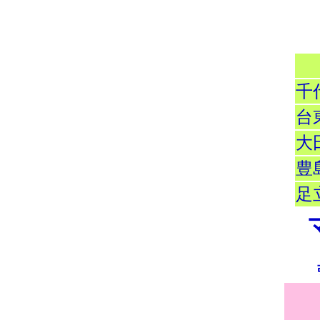
千
台
大
豊
足