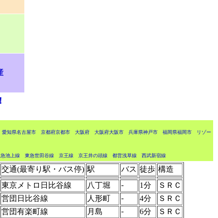
産
！
愛知県名古屋市
京都府京都市
大阪府
大阪府大阪市
兵庫県神戸市
福岡県福岡市
リゾー
東急池上線
東急世田谷線
京王線
京王井の頭線
都営浅草線
西武新宿線
交通(最寄り駅・バス停)
駅
バス
徒歩
構造
-
東京メトロ日比谷線
八丁堀
1分
ＳＲＣ
-
営団日比谷線
人形町
4分
ＳＲＣ
-
営団有楽町線
月島
6分
ＳＲＣ