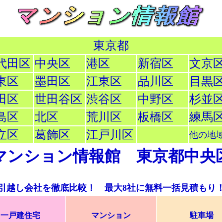
東京都
代田区
中央区
港区
新宿区
文京
東区
墨田区
江東区
品川区
目黒
田区
世田谷区
渋谷区
中野区
杉並
島区
北区
荒川区
板橋区
練馬
立区
葛飾区
江戸川区
他の地
マンション情報館 東京都中央
引越し会社を徹底比較！ 最大8社に無料一括見積もり
一戸建住宅
マンション
駐車場