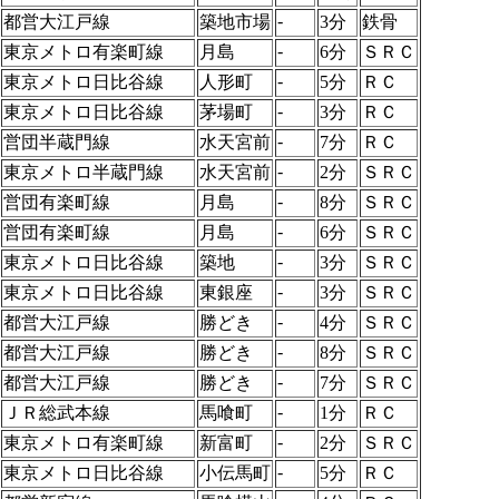
-
都営大江戸線
築地市場
3分
鉄骨
-
東京メトロ有楽町線
月島
6分
ＳＲＣ
-
東京メトロ日比谷線
人形町
5分
ＲＣ
-
東京メトロ日比谷線
茅場町
3分
ＲＣ
-
営団半蔵門線
水天宮前
7分
ＲＣ
-
東京メトロ半蔵門線
水天宮前
2分
ＳＲＣ
-
営団有楽町線
月島
8分
ＳＲＣ
-
営団有楽町線
月島
6分
ＳＲＣ
-
東京メトロ日比谷線
築地
3分
ＳＲＣ
-
東京メトロ日比谷線
東銀座
3分
ＳＲＣ
-
都営大江戸線
勝どき
4分
ＳＲＣ
-
都営大江戸線
勝どき
8分
ＳＲＣ
-
都営大江戸線
勝どき
7分
ＳＲＣ
-
ＪＲ総武本線
馬喰町
1分
ＲＣ
-
東京メトロ有楽町線
新富町
2分
ＳＲＣ
-
東京メトロ日比谷線
小伝馬町
5分
ＲＣ