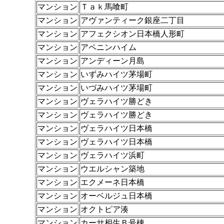
マンション
Ｔａｋ馬喰町
マンション
アヴァンティーク銀座二丁目
マンション
アフェクシオン日本橋人形町
マンション
アペニンハイム
マンション
アンディーン月島
マンション
いずみハイツ茅場町
マンション
いづみハイツ茅場町
マンション
ヴェラハイツ勝どき
マンション
ヴェラハイツ勝どき
マンション
ヴェラハイツ日本橋
マンション
ヴェラハイツ日本橋
マンション
ヴェラハイツ浜町
マンション
ウエルシャン築地
マンション
エクメーネ日本橋
マンション
オーベルジュ日本橋
マンション
オクトピア湊
マンション
カーサ相生Ｂ号棟