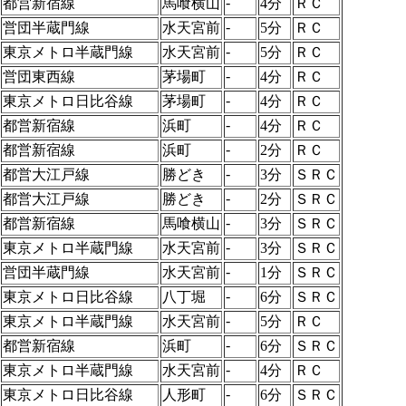
-
都営新宿線
馬喰横山
4分
ＲＣ
-
営団半蔵門線
水天宮前
5分
ＲＣ
-
東京メトロ半蔵門線
水天宮前
5分
ＲＣ
-
営団東西線
茅場町
4分
ＲＣ
-
東京メトロ日比谷線
茅場町
4分
ＲＣ
-
都営新宿線
浜町
4分
ＲＣ
-
都営新宿線
浜町
2分
ＲＣ
-
都営大江戸線
勝どき
3分
ＳＲＣ
-
都営大江戸線
勝どき
2分
ＳＲＣ
-
都営新宿線
馬喰横山
3分
ＳＲＣ
-
東京メトロ半蔵門線
水天宮前
3分
ＳＲＣ
-
営団半蔵門線
水天宮前
1分
ＳＲＣ
-
東京メトロ日比谷線
八丁堀
6分
ＳＲＣ
-
東京メトロ半蔵門線
水天宮前
5分
ＲＣ
-
都営新宿線
浜町
6分
ＳＲＣ
-
東京メトロ半蔵門線
水天宮前
4分
ＲＣ
-
東京メトロ日比谷線
人形町
6分
ＳＲＣ