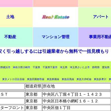
土地
アパート
不動産
マンション管理
事業用不動
安く引っ越しするには引越業者から無料で一括見積もり
川県横浜市
神奈川県川崎市
千葉県
千葉県千葉市
埼玉県
埼玉県さいたま市
静岡県
愛知県
東京メトロ日比谷線
東急田園都市線
東急東横線
東急目黒線
東急大井町線
東急多摩川
都道府県
所在地
ＥＳＴ
東京都
中央区八丁堀４丁目１－１４２３
東京都
中央区日本橋小網町１６－１２
ーターフロント
東京都
中央区佃１丁目