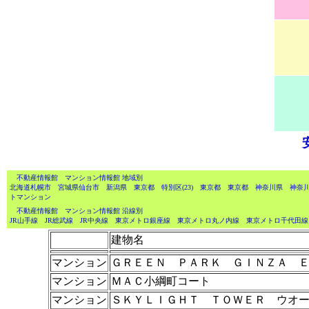
不動産情報館
マンション情報館 地域別
北海道札幌市
宮城県仙台市
新潟県
東京都 特別区(23)
東京都
東京都
神奈川県
神奈
トマンション
不動産情報館
マンション情報館 沿線別
JR山手線
JR総武線 JR中央線
東京メトロ銀座線
東京メトロ丸ノ内線
東京メトロ千代田線
建物名
マンション
ＧＲＥＥＮ ＰＡＲＫ ＧＩＮＺＡ 
マンション
ＭＡＣ小綱町コート
マンション
ＳＫＹＬＩＧＨＴ ＴＯＷＥＲ ウオ